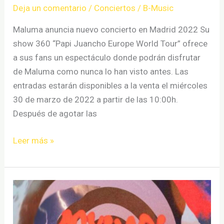
Deja un comentario
/
Conciertos
/
B-Music
Maluma anuncia nuevo concierto en Madrid 2022 Su
show 360 “Papi Juancho Europe World Tour” ofrece
a sus fans un espectáculo donde podrán disfrutar
de Maluma como nunca lo han visto antes. Las
entradas estarán disponibles a la venta el miércoles
30 de marzo de 2022 a partir de las 10:00h.
Después de agotar las
Maluma
Leer más »
anuncia
nuevo
concierto
en
Madrid
2022