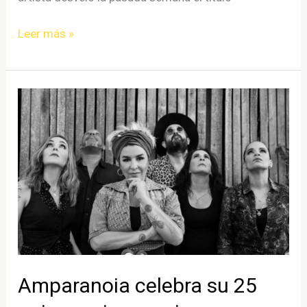
Macaco
Leer más »
y
Leiva
juntos
en
Quiéreme
bien
Amparanoia celebra su 25