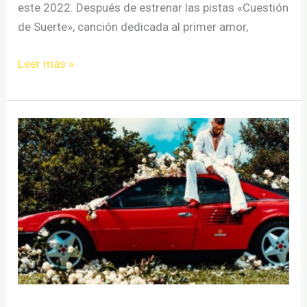
este 2022. Después de estrenar las pistas «Cuestión
de Suerte», canción dedicada al primer amor,
Natalia
Leer más »
Lacunza
presenta
el
single
Muchas
cosas