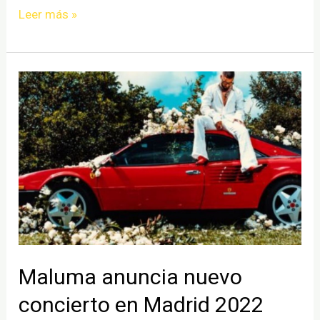
Esférica
Leer más »
Riojana
Alavesa
2022
presenta
su
cartel
Maluma anuncia nuevo
concierto en Madrid 2022