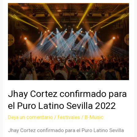
2022
confirma
la
presencia
de
Ara
Malikian
Jhay Cortez confirmado para
el Puro Latino Sevilla 2022
Deja un comentario
/
festivales
/
B-Music
Jhay Cortez confirmado para el Puro Latino Sevilla