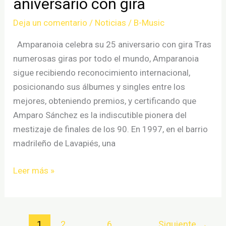
aniversario con gira
Deja un comentario
/
Noticias
/
B-Music
Amparanoia celebra su 25 aniversario con gira Tras
numerosas giras por todo el mundo, Amparanoia
sigue recibiendo reconocimiento internacional,
posicionando sus álbumes y singles entre los
mejores, obteniendo premios, y certificando que
Amparo Sánchez es la indiscutible pionera del
mestizaje de finales de los 90. En 1997, en el barrio
madrileño de Lavapiés, una
Amparanoia
Leer más »
celebra
su
25
1
2
…
6
Siguiente
→