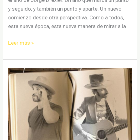
y seguido, y también un punto y aparte. Un nuevo
comienzo desde otra perspectiva. Como a todos,
esta nueva época, esta nueva manera de mirar a la
Jorge
Leer más »
Drexler
anuncia
nuevo
disco,
Tinta
y
Tiempo