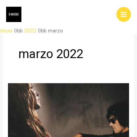
Ir
al
contenido
Inicio
2022
marzo
marzo 2022