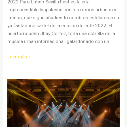
2022 Puro Latino Sevilla Fest es la cita
imprescindible hispalense con los ritmos urbanos y
latinos, que sigue añadiendo nombres estelares a su
ya fantástico cartel de la edición de este 2022. El
puertorriqueño Jhay Cortez, toda una estrella de la
música urban internacional, galardonado con un
Jhay
Leer más »
Cortez
confirmado
para
el
Puro
Latino
Sevilla
2022