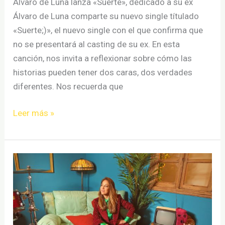
Álvaro de Luna lanza «Suerte», dedicado a su ex
Álvaro de Luna comparte su nuevo single títulado
«Suerte;)», el nuevo single con el que confirma que
no se presentará al casting de su ex. En esta
canción, nos invita a reflexionar sobre cómo las
historias pueden tener dos caras, dos verdades
diferentes. Nos recuerda que
Álvaro
Leer más »
de
Luna
lanza
«Suerte»