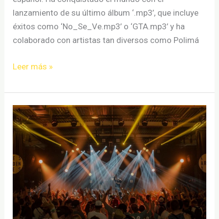
lanzamiento de su último álbum ‘.mp3’, que incluye
éxitos como ‘No_Se_Ve.mp3’ o ‘GTA.mp3’ y ha
colaborado con artistas tan diversos como Polimá
EMILIA
Leer más »
confirma
nuevos
conciertos
en
España