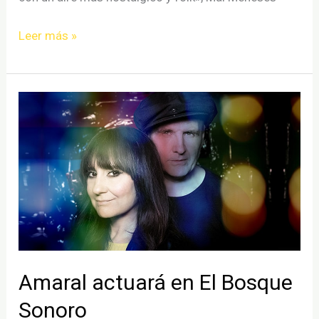
Nena
Leer más »
Daconte
publica
“Vuelve”
Amaral actuará en El Bosque
Sonoro