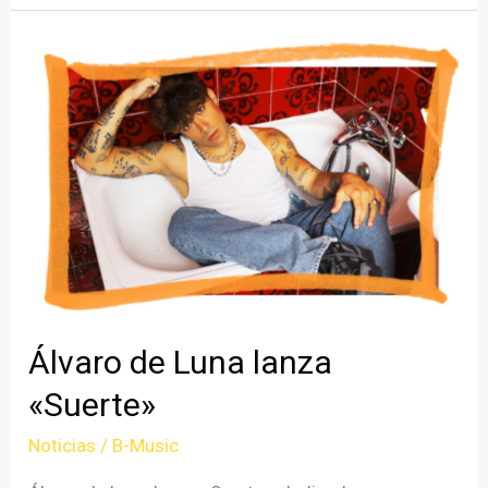
en
Puro
Latino
Madrid
Fest
2024
Álvaro de Luna lanza
«Suerte»
Noticias
/
B-Music