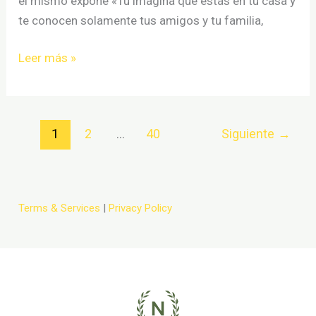
él mismo expone «Tú imagina que estás en tu casa y
te conocen solamente tus amigos y tu familia,
Iñigo
Leer más »
Quintero
estrena
su
1
2
…
40
Siguiente
→
primer
videoclip
Terms & Services
|
Privacy Policy