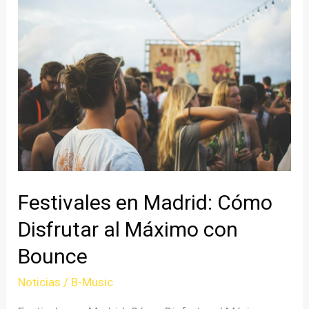
Madrid
::
Cientocero
llega
para
cambiar
tus
domingos
Festivales en Madrid: Cómo
Disfrutar al Máximo con
Bounce
Noticias
/
B-Music