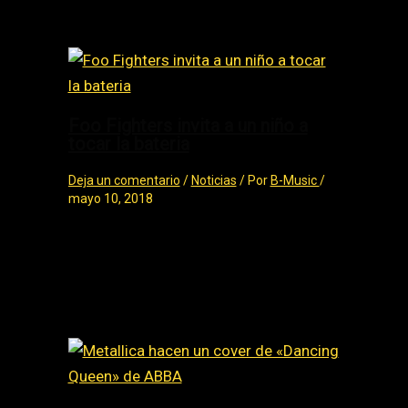
Related Posts
Foo Fighters invita a un niño a
tocar la bateria
Deja un comentario
/
Noticias
/ Por
B-Music
/
mayo 10, 2018
Foo Fighters invita a un niño a tocar la
bateria Foo Fighters invitó a un fan de 8
años de edad en el escenario…