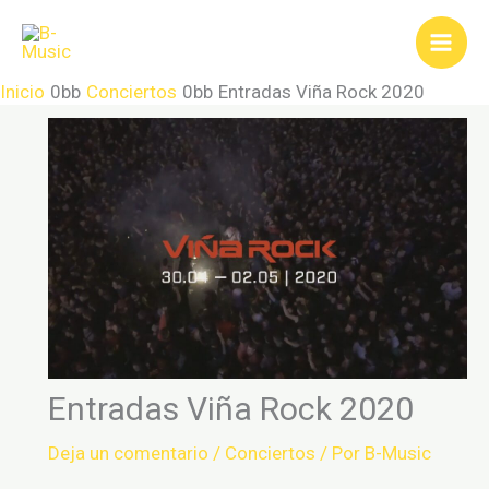
Ir
al
contenido
Inicio
Conciertos
Entradas Viña Rock 2020
Entradas Viña Rock 2020
Deja un comentario
/
Conciertos
/ Por
B-Music