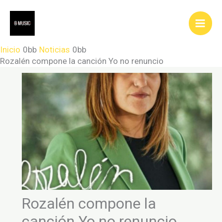
Ir
al
contenido
Inicio
Noticias
Rozalén compone la canción Yo no renuncio
Rozalén compone la
canción Yo no renuncio