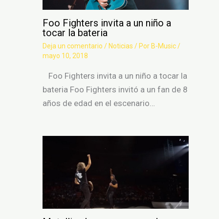
Foo Fighters invita a un niño a
tocar la bateria
Deja un comentario
/
Noticias
/ Por
B-Music
/
mayo 10, 2018
Foo Fighters invita a un niño a tocar la
bateria Foo Fighters invitó a un fan de 8
años de edad en el escenario…