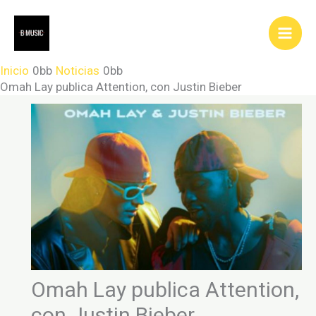
Ir
al
contenido
Inicio
Noticias
Omah Lay publica Attention, con Justin Bieber
Omah Lay publica Attention,
con Justin Bieber