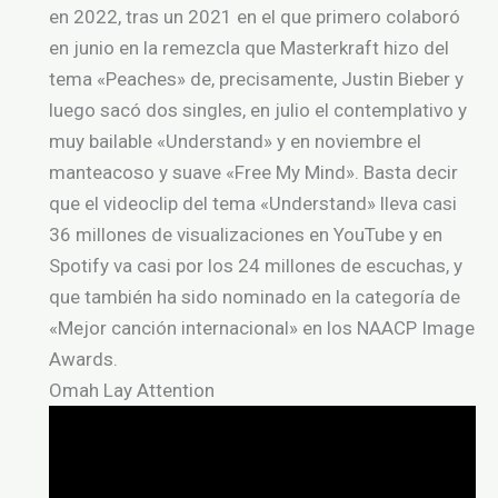
en 2022, tras un 2021 en el que primero colaboró
en junio en la remezcla que Masterkraft hizo del
tema «Peaches» de, precisamente, Justin Bieber y
luego sacó dos singles, en julio el contemplativo y
muy bailable «Understand» y en noviembre el
manteacoso y suave «Free My Mind». Basta decir
que el videoclip del tema «Understand» lleva casi
36 millones de visualizaciones en YouTube y en
Spotify va casi por los 24 millones de escuchas, y
que también ha sido nominado en la categoría de
«Mejor canción internacional» en los NAACP Image
Awards.
Omah Lay Attention