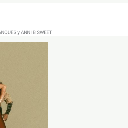
onciertos
Conciertos
Salas de conciertos
ica y estilos musicales
Contacto
festivales
ANQUES y ANNI B SWEET