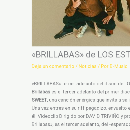
«BRILLABAS» de LOS ES
Deja un comentario
/
Noticias
/ Por
B-Music
«BRILLABAS» tercer adelanto del disco de 
Brillabas
es el tercer adelanto del primer di
SWEET
, una canción enérgica que invita a sal
Una vez entres en su riff pegadizo, envuelto 
él. Videoclip Dirigido por DAVID TRIVIÑO y
Brillabas», es el tercer adelanto, del -esp