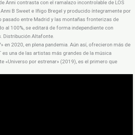
l de Anni contrasta con el ramalazo incontrolable de LOS
nni B Sweet e Iñigo Bregel y producido íntegramente por
ño pasado entre Madrid y las montañas fronterizas de
o al 100%, se editará de forma independiente con
 Distribución Altafonte.
 en 2020, en plena pandemia. Aún así, ofrecieron más de
 es una de las artistas más grandes de la música
e «Universo por estrenar» (2019), es el primero que