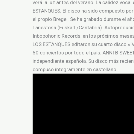
verá la luz antes del verano. La calidez voca
ESTANQUES. El disco ha sido compuesto por A
el propio Bregel. Se ha grabado durante el a
Lanestosa (Euskadi/Cantabria). Autoproducid
Inbopohonic Records, en los próximos meses.
LOS ESTANQUES editaron su cuarto disco «IV»
50 conciertos por todo el país. ANNI B SWEET
independiente española. Su disco más recient
compuso íntegramente en castellano.