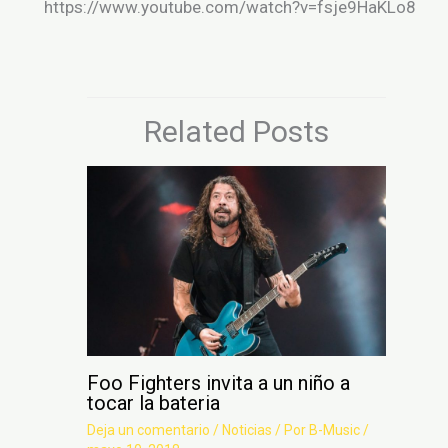
https://www.youtube.com/watch?v=fsje9HaKLo8
Related Posts
Foo Fighters invita a un niño a
tocar la bateria
Deja un comentario
/
Noticias
/ Por
B-Music
/