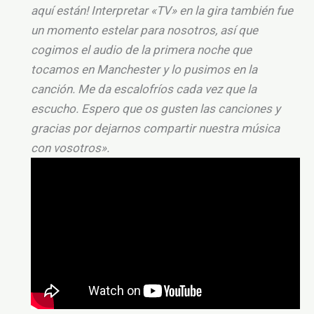
aquí están! Interpretar «TV» en la gira también fue
un momento estelar para nosotros, así que
cogimos el audio de la primera noche que
tocamos en Manchester y lo pusimos en la
canción. Me da escalofríos cada vez que la
escucho. Espero que os gusten las canciones y
gracias por dejarnos compartir nuestra música
con vosotros».