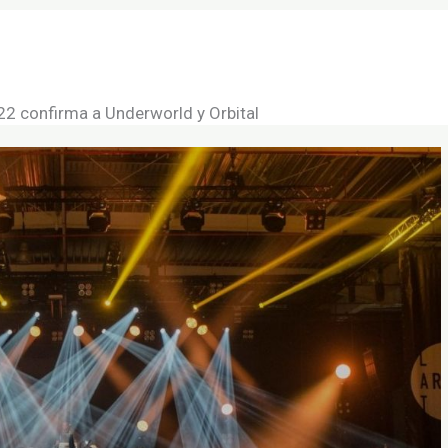
onciertos
Conciertos
Salas de conciertos
ica y estilos musicales
Contacto
festivales
2 confirma a Underworld y Orbital