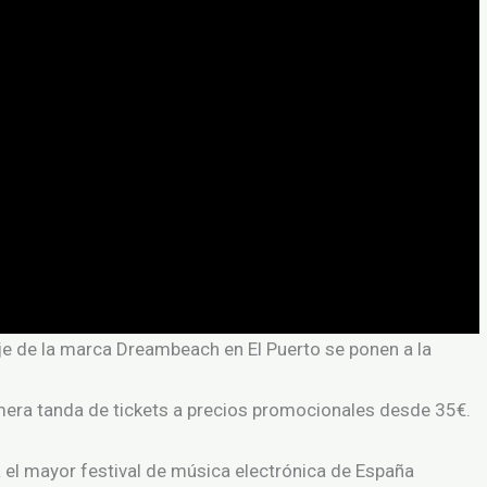
zaje de la marca Dreambeach en El Puerto se ponen a la
rimera tanda de tickets a precios promocionales desde 35€.
 el mayor festival de música electrónica de España