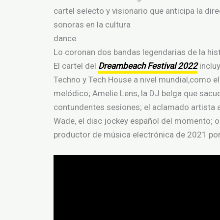
cartel selecto y visionario que anticipa la di
sonoras en la cultura
dance.
Lo coronan dos bandas legendarias de la hist
El cartel del
Dreambeach Festival 2022
incluy
Techno y Tech House a nivel mundial,como el 
melódico; Amelie Lens, la DJ belga que sacu
contundentes sesiones; el aclamado artista a
Wade, el disc jockey español del momento; o
productor de música electrónica de 2021 por 