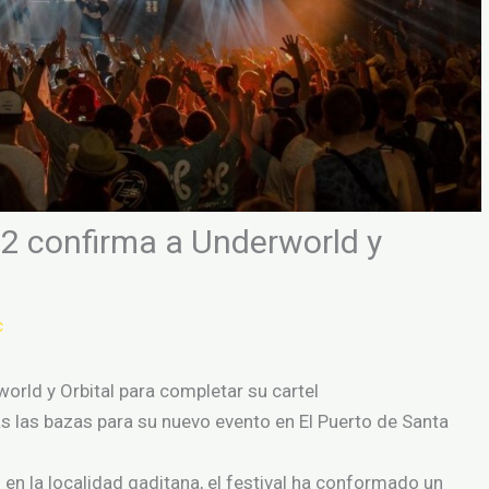
2 confirma a Underworld y
c
rld y Orbital para completar su cartel
las bazas para su nuevo evento en El Puerto de Santa
 en la localidad gaditana, el festival ha conformado un