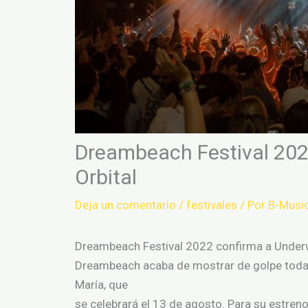
Dreambeach Festival 202
Orbital
Deja un comentario
/
festivales
/ Por
B-Musi
Dreambeach Festival 2022 confirma a Underwo
Dreambeach acaba de mostrar de golpe todas 
María, que
se celebrará el 13 de agosto. Para su estreno