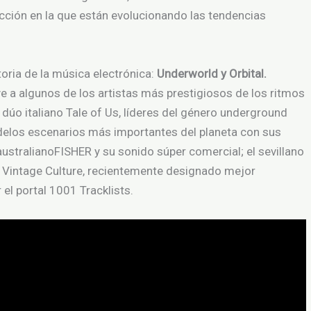
rección en la que están evolucionando las tendencias
oria de la música electrónica:
Underworld y Orbital.
e a algunos de los artistas más prestigiosos de los ritmos
dúo italiano Tale of Us, líderes del género underground
delos escenarios más importantes del planeta con sus
ustralianoFISHER y su sonido súper comercial; el sevillano
 Vintage Culture, recientemente designado mejor
el portal 1001 Tracklists.