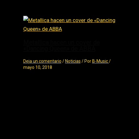
Metallica hacen un cover de
«Dancing Queen» de ABBA
Deja un comentario
/
Noticias
/ Por
B-Music
/
mayo 10, 2018
Metallica hacen un cover de «Dancing
Queen» de ABBA Metallica hacen
un cover de ABBA para su hit “Dancing
Queen”, en uno de los conciertos de la
gira “Worldwired” en la…