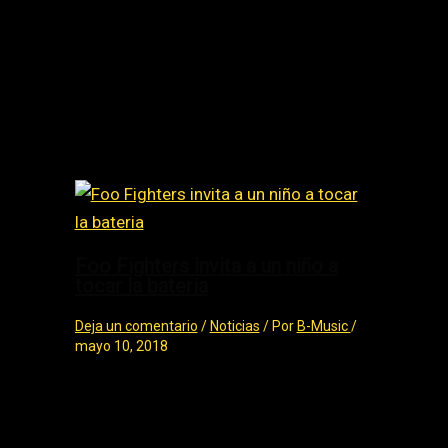
Ozuna Deprimida
Related Posts
Foo Fighters invita a un niño a
tocar la bateria
Deja un comentario
/
Noticias
/ Por
B-Music
/
mayo 10, 2018
Foo Fighters invita a un niño a tocar la
bateria Foo Fighters invitó a un fan de 8
años de edad en el escenario…