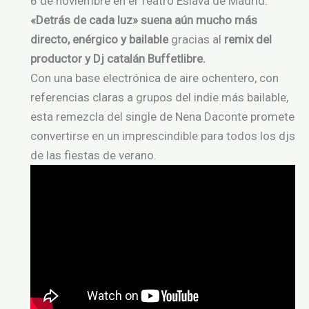
6 de noviembre en el Teatro Eslava de Madrid.
«Detrás de cada luz» suena aún mucho más
directo, enérgico y bailable
gracias al
remix del
productor y Dj catalán Buffetlibre.
Con una base electrónica de aire ochentero, con
referencias claras a grupos del indie más bailable,
esta remezcla del single de Nena Daconte promete
convertirse en un imprescindible para todos los djs
de las fiestas de verano.