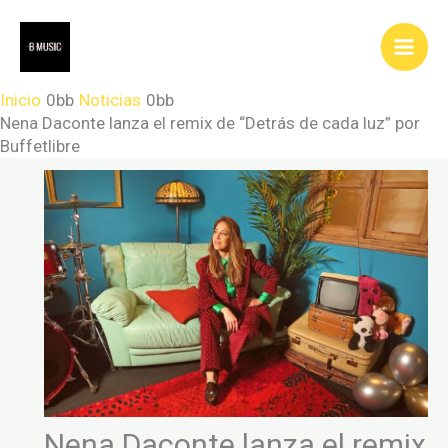
Ir
al
contenido
Inicio
Noticias
Nena Daconte lanza el remix de “Detrás de cada luz” por
Buffetlibre
Nena Daconte lanza el remix