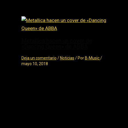
años de edad en el escenario…
Metallica hacen un cover de
«Dancing Queen» de ABBA
Deja un comentario
/
Noticias
/ Por
B-Music
/
mayo 10, 2018
Metallica hacen un cover de «Dancing
Queen» de ABBA Metallica hacen
un cover de ABBA para su hit “Dancing
Queen”, en uno de los conciertos de la
gira “Worldwired” en la…