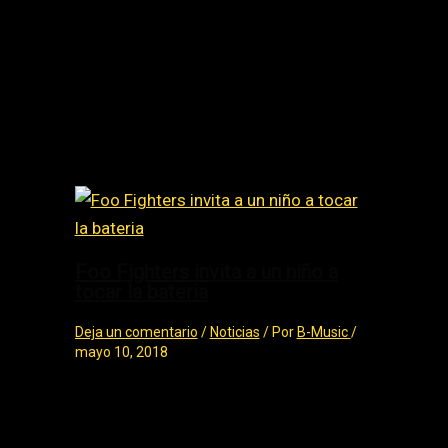
Lágrimas de Sangre Volver
Related Posts
Foo Fighters invita a un niño a
tocar la bateria
Deja un comentario
/
Noticias
/ Por
B-Music
/
mayo 10, 2018
Foo Fighters invita a un niño a tocar la
bateria Foo Fighters invitó a un fan de 8