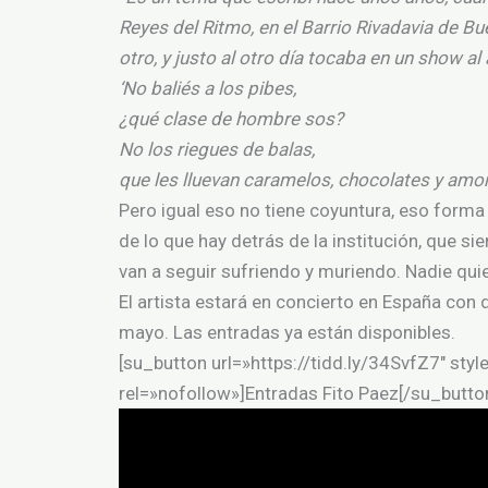
Reyes del Ritmo, en el Barrio Rivadavia de Bu
otro, y justo al otro día tocaba en un show al a
‘No baliés a los pibes,
¿qué clase de hombre sos?
No los riegues de balas,
que les lluevan caramelos, chocolates y amor
Pero igual eso no tiene coyuntura, eso forma 
de lo que hay detrás de la institución, que 
van a seguir sufriendo y muriendo. Nadie quie
El artista estará en concierto en España con
mayo. Las entradas ya están disponibles.
[su_button url=»https://tidd.ly/34SvfZ7″ sty
rel=»nofollow»]Entradas Fito Paez[/su_butto