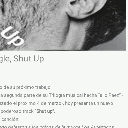
gle, Shut Up
to de su próximo trabajo
la segunda parte de su Trilogía musical hecha “a lo Paez” -
lanzado el próximo 4 de marzo-, hoy presenta un nuevo
el poderoso track
“Shut up”.
 canción:
ndo balearon a los chicos de la murga Los Auténticos