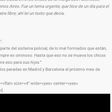
enos Aires. Fue un tema urgente, que hice de un día para el
ire libre; ahí leí un texto que d
ecía:
’.
parte del sistema policial, de lo mal formados que están,
siempre es ominoso. Hasta que eso no se mueva los chicxs
re eso para sus hijxs.”
 dos paradas en Madrid y Barcelona el próximo mes de
le=»flat» size=»4″ wide=»yes» center=»yes»
n]