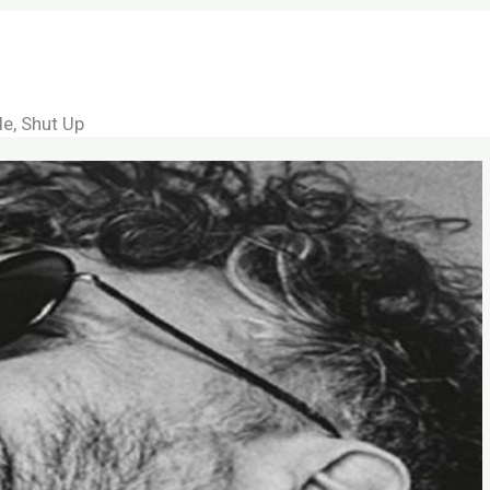
onciertos
Conciertos
Salas de conciertos
ica y estilos musicales
Contacto
festivales
le, Shut Up