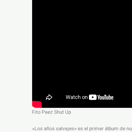
Fito Paez Shut Up
«Los años salvajes» es el primer álbum de nu