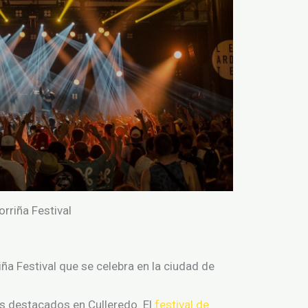
rriña Festival
iña Festival
que se celebra
en
la
ciudad
de
s
destacados
en
Culleredo.
El
festival de