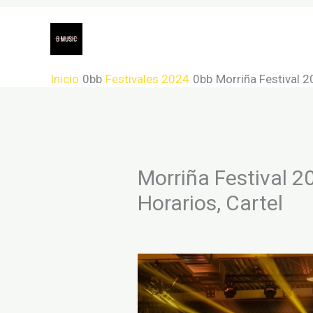
Ir
Festivales 2024
Grupos
C
al
Géneros musicales o tipos de mús
contenido
Inicio
Festivales 2024
Morriña Festival 20
Morriña Festival 20
Horarios, Cartel