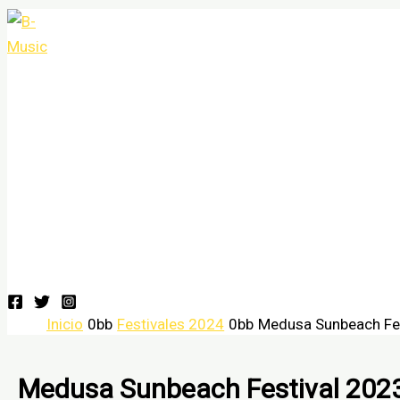
Ir
al
contenido
Festivales 2024
Grupos
Conciertos
Conciertos
Salas de conciertos
Géneros musicales o tipos de música y estilos music
Contacto
festivales
Inicio
Festivales 2024
Medusa Sunbeach Fest
Medusa Sunbeach Festival 2023 :