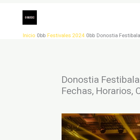
Ir
Festivales 2024
Grupos
C
al
Géneros musicales o tipos de mús
contenido
Inicio
Festivales 2024
Donostia Festibala
Donostia Festibala 
Fechas, Horarios, 