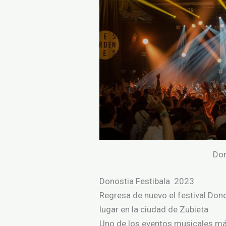
Don
Donostia Festibala 2023
Regresa de nuevo
el
festival Dono
lugar
en
la
ciudad
de Zubieta.
Uno
de
los
eventos musicales
m