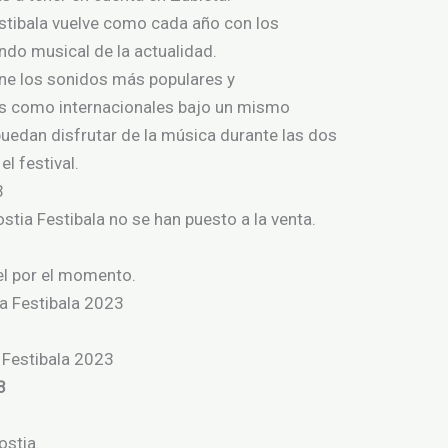
stibala vuelve como cada año
con
los
do musical de la actualidad
.
úne los sonidos más populares y
s como internacionales bajo un mismo
puedan disfrutar de la música durante las dos
el festival.
3
stia Festibala no se han puesto a la venta.
el por el momento.
a Festibala 2023
 Festibala 2023
3
ostia.