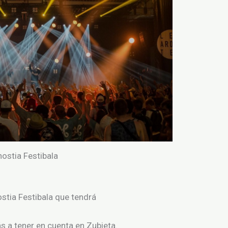
ostia Festibala
stia Festibala
que tendrá
ás
a tener en cuenta
en
Zubieta.