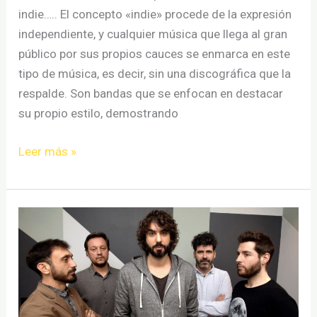
indie….. El concepto «indie» procede de la expresión
independiente, y cualquier música que llega al gran
público por sus propios cauces se enmarca en este
tipo de música, es decir, sin una discográfica que la
respalde. Son bandas que se enfocan en destacar
su propio estilo, demostrando
Frases
Leer más »
indie
|
Más
de
100
Frases
de
música