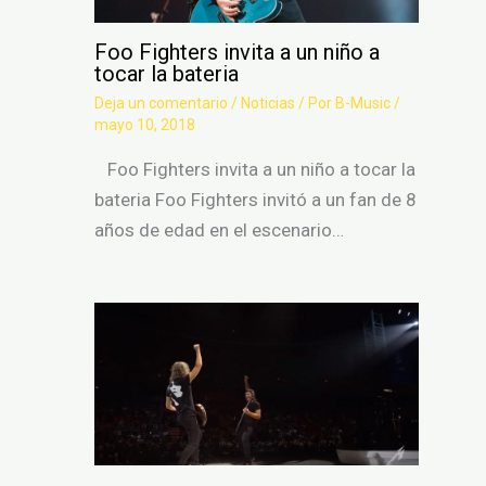
Foo Fighters invita a un niño a
tocar la bateria
Deja un comentario
/
Noticias
/ Por
B-Music
/
mayo 10, 2018
Foo Fighters invita a un niño a tocar la
bateria Foo Fighters invitó a un fan de 8
años de edad en el escenario…