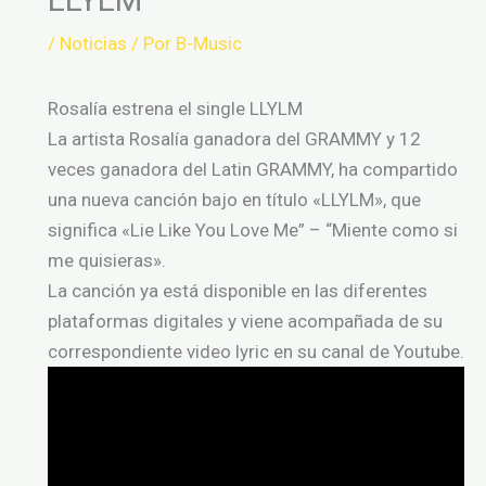
/
Noticias
/ Por
B-Music
Rosalía estrena el single LLYLM
La artista Rosalía ganadora del GRAMMY y 12
veces ganadora del Latin GRAMMY, ha compartido
una nueva canción bajo en título «LLYLM», que
significa «Lie Like You Love Me” – “Miente como si
me quisieras».
La canción ya está disponible en las diferentes
plataformas digitales y viene acompañada de su
correspondiente video lyric en su canal de Youtube.