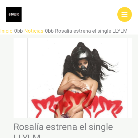
Ir
al
contenido
Inicio
Noticias
Rosalía estrena el single LLYLM
Rosalía estrena el single
LLYLM