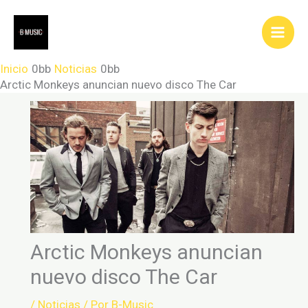
Ir
al
contenido
Inicio
Noticias
Arctic Monkeys anuncian nuevo disco The Car
Arctic Monkeys anuncian
nuevo disco The Car
/
Noticias
/ Por
B-Music