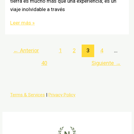
tierra es mucho más que una experiencia; es un
viaje inolvidable a través
Las
Leer más »
mejores
discotecas
de
←
Anterior
1
2
3
4
…
España
40
Siguiente
→
donde
bailar
hasta
el
Terms & Services
|
Privacy Policy
amanecer