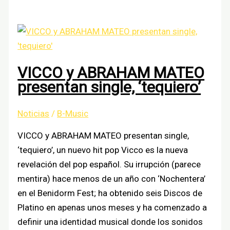
de
Seguridad
Para
Su
Billetera
VICCO y ABRAHAM MATEO
Criptográfica
presentan single, ‘tequiero’
en
Juegos
Noticias
/
B-Music
de
Casino
VICCO y ABRAHAM MATEO presentan single,
en
‘tequiero’, un nuevo hit pop Vicco es la nueva
Vivo
revelación del pop español. Su irrupción (parece
mentira) hace menos de un año con ‘Nochentera’
en el Benidorm Fest; ha obtenido seis Discos de
Platino en apenas unos meses y ha comenzado a
definir una identidad musical donde los sonidos