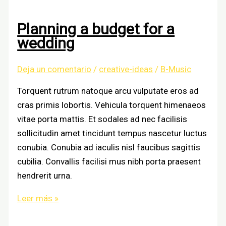
inspiration
Planning a budget for a
wedding
Deja un comentario
/
creative-ideas
/
B-Music
Torquent rutrum natoque arcu vulputate eros ad
cras primis lobortis. Vehicula torquent himenaeos
vitae porta mattis. Et sodales ad nec facilisis
sollicitudin amet tincidunt tempus nascetur luctus
conubia. Conubia ad iaculis nisl faucibus sagittis
cubilia. Convallis facilisi mus nibh porta praesent
hendrerit urna.
Planning
Leer más »
a
budget