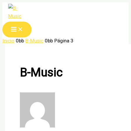
Ir
al
contenido
Inicio
B-Music
Página 3
B-Music