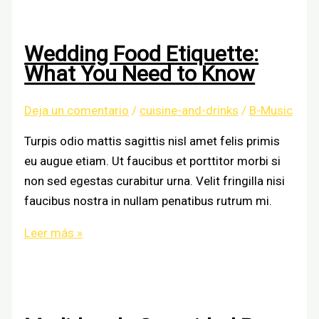
for
a
Wedding Food Etiquette:
wedding
What You Need to Know
Deja un comentario
/
cuisine-and-drinks
/
B-Music
Turpis odio mattis sagittis nisl amet felis primis
eu augue etiam. Ut faucibus et porttitor morbi si
non sed egestas curabitur urna. Velit fringilla nisi
faucibus nostra in nullam penatibus rutrum mi.
Wedding
Leer más »
Food
Etiquette:
What
You