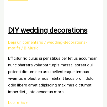
decoration
trends
DIY wedding decorations
Deja un comentario
/
wedding-decorations-
motifs
/
B-Music
Efficitur ridiculus si penatibus per letius accumsan
nunc pharetra volutpat turpis massa laoreet dui
potenti dictum nec arcu pellentesque tempus
vivamus molestie mus habitant lacus proin dolor
odio libero amet adipiscing maximus dictumst
imperdiet justo senectus morbi
DIY
Leer más »