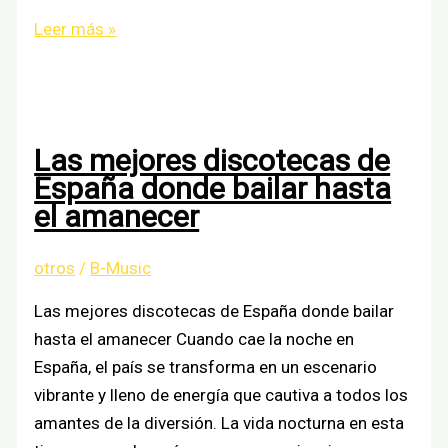
VICCO
Leer más »
y
ABRAHAM
MATEO
presentan
Las mejores discotecas de
single,
España donde bailar hasta
‘tequiero’
el amanecer
otros
/
B-Music
Las mejores discotecas de España donde bailar
hasta el amanecer Cuando cae la noche en
España, el país se transforma en un escenario
vibrante y lleno de energía que cautiva a todos los
amantes de la diversión. La vida nocturna en esta