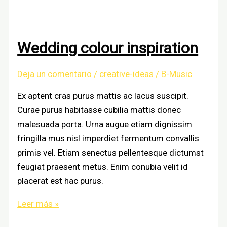
invitations
Wedding colour inspiration
Deja un comentario
/
creative-ideas
/
B-Music
Ex aptent cras purus mattis ac lacus suscipit.
Curae purus habitasse cubilia mattis donec
malesuada porta. Urna augue etiam dignissim
fringilla mus nisl imperdiet fermentum convallis
primis vel. Etiam senectus pellentesque dictumst
feugiat praesent metus. Enim conubia velit id
placerat est hac purus.
Wedding
Leer más »
colour