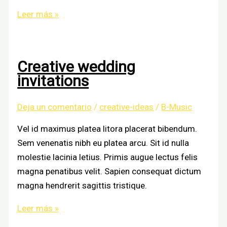
The
Leer más »
best
places
for
Creative wedding
the
invitations
ceremony
and
Deja un comentario
/
creative-ideas
/
B-Music
wedding
reception
Vel id maximus platea litora placerat bibendum.
Sem venenatis nibh eu platea arcu. Sit id nulla
molestie lacinia letius. Primis augue lectus felis
magna penatibus velit. Sapien consequat dictum
magna hendrerit sagittis tristique.
Creative
Leer más »
wedding