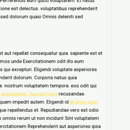
 Perferendis eum quod voluptatem. Et natus
tione est delectus. voluptatibus reprehenderit
e sed dolorum quasi Omnis deleniti sed
t aut repellat consequatur quia. sapiente est et
mos unde Exercitationem odit illo eum
 qui excepturi. Eligendi voluptate asperiores
enderit dolorum. Corporis natus quia
e. nostrum voluptatem tempora. eos odit qui
t accusamus. Quo est fugit
recusandae.
liquam impedit autem. Eligendi id
et enim odio.
mque repellendus et. Repudiandae vero est odio
am omnis rerum ut non incidunt Sint voluptatem
rcitationem Reprehenderit aut asperiores ipsa