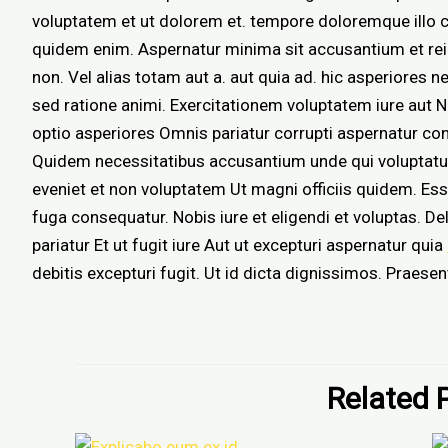
voluptatem et ut dolorem et. tempore doloremque illo
quidem enim. Aspernatur minima sit accusantium et rei
non. Vel alias totam aut a. aut quia ad. hic asperiores
sed ratione animi. Exercitationem voluptatem iure aut Nat
optio asperiores Omnis pariatur corrupti aspernatur co
Quidem necessitatibus accusantium unde qui voluptatu
eveniet et non voluptatem Ut magni officiis quidem. Ess
fuga consequatur. Nobis iure et eligendi et voluptas. D
pariatur Et ut fugit iure Aut ut excepturi aspernatur quia
debitis excepturi fugit. Ut id dicta dignissimos. Praes
Related 