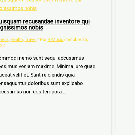
uisquam recusandae inventore qui
ignissimos nobis
tness
,
Health
,
Travel
/ Por
B-Music
/
octubre 26,
22
ommodi nemo sunt sequi accusamus
ossimus veniam maxime. Minima iure quae
aceat velit et. Sunt reiciendis quia
nsequuntur doloribus sunt explicabo
ccusamus non eos tempora…