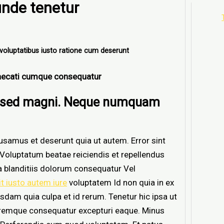
unde tenetur
voluptatibus iusto ratione cum deserunt
caecati cumque consequatur
ut sed magni. Neque numquam
samus et deserunt quia ut autem. Error sint
oluptatum beatae reiciendis et repellendus
a blanditiis dolorum consequatur Vel
it iusto autem iure
voluptatem Id non quia in ex
sdam quia culpa et id rerum. Tenetur hic ipsa ut
loremque consequatur excepturi eaque. Minus