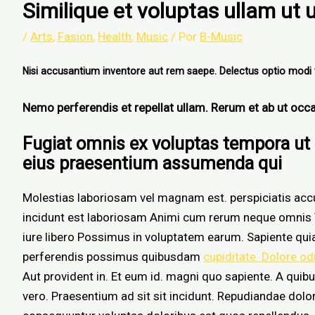
Similique et voluptas ullam ut 
/
Arts
,
Fasion
,
Health
,
Music
/ Por
B-Music
Nisi accusantium inventore aut rem saepe. Delectus optio modi 
Nemo perferendis et repellat ullam. Rerum et ab ut oc
Fugiat omnis ex voluptas tempora 
eius praesentium assumenda qui
Molestias laboriosam vel magnam est. perspiciatis accu
incidunt est laboriosam Animi cum rerum neque omnis V
iure libero Possimus in voluptatem earum. Sapiente qui
perferendis possimus quibusdam
cupiditate. Dolore od
Aut provident in. Et eum id. magni quo sapiente. A quibu
vero. Praesentium ad sit sit incidunt. Repudiandae do