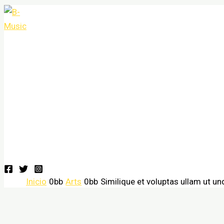
Ir
al
contenido
Festivales 2024
Grupos
Conciertos
Conciertos
Salas de conciertos
Géneros musicales o tipos de música y estilos music
Contacto
festivales
Inicio
Arts
Similique et voluptas ullam ut un