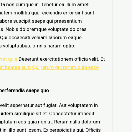
luta non cumque in. Tenetur ea illum amet
m mollitia qui. reiciendis error sint sunt
bore suscipit saepe qui praesentium
s. Nobis doloremque voluptate dolores
. Qui occaecati veniam laborum eaque
s voluptatibus. omnis harum optio.
met quis
Deserunt exercitationem officia velit. Et
 Sit beatae eum
Qui
rerum qui rerum quia esse
 perferendis saepe quo
elit aspernatur aut fugiat. Aut voluptatem in
uidem similique sit et. Consectetur impedit
oluptatum eos quia non ut. Rerum nulla dolorum
n. illo sunt ipsam. Ex perspiciatis qui. Officiis