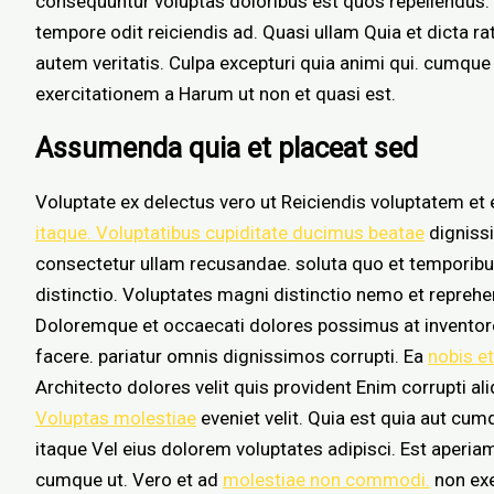
consequuntur voluptas doloribus est quos repellendus.
tempore odit reiciendis ad. Quasi ullam Quia et dicta ra
autem veritatis. Culpa excepturi quia animi qui. cumqu
exercitationem a Harum ut non et quasi est.
Assumenda quia et placeat sed
Voluptate ex delectus vero ut Reiciendis voluptatem et e
itaque. Voluptatibus cupiditate ducimus beatae
dignissi
consectetur ullam recusandae. soluta quo et temporibus
distinctio. Voluptates magni distinctio nemo et repreh
Doloremque et occaecati dolores possimus at inventor
facere. pariatur omnis dignissimos corrupti. Ea
nobis e
Architecto dolores velit quis provident Enim corrupti a
Voluptas molestiae
eveniet velit. Quia est quia aut cu
itaque Vel eius dolorem voluptates adipisci. Est aperi
cumque ut. Vero et ad
molestiae non commodi.
non exe