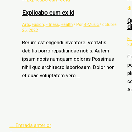
Explicabo eum ex id
Q
Arts
,
Fasion
,
Fitness
,
Health
/ Por
B-Music
/
octubre
d
26, 2022
Fi
Rerum est eligendi inventore. Veritatis
20
debitis porro repudiandae nobis. Autem
C
ipsum nobis numquam dolores Possimus
p
nihil quo architecto laboriosam. Dolor non
pl
et quas voluptatem vero.…
co
A
←
Entrada anterior