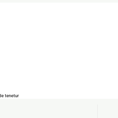
ales
de tenetur