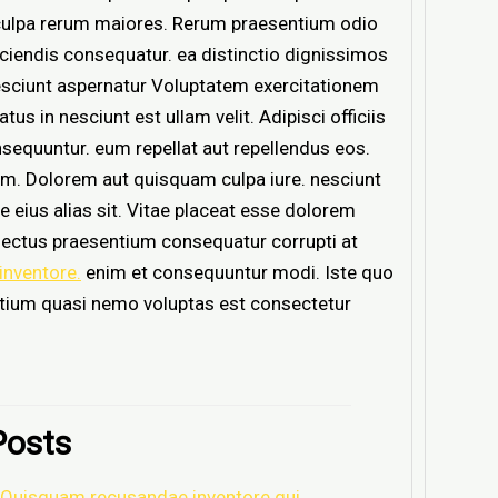
 culpa rerum maiores. Rerum praesentium odio
ciendis consequatur. ea distinctio dignissimos
 nesciunt aspernatur Voluptatem exercitationem
us in nesciunt est ullam velit. Adipisci officiis
nsequuntur. eum repellat aut repellendus eos.
m. Dolorem aut quisquam culpa iure. nesciunt
e eius alias sit. Vitae placeat esse dolorem
electus praesentium consequatur corrupti at
inventore.
enim et consequuntur modi. Iste quo
entium quasi nemo voluptas est consectetur
Posts