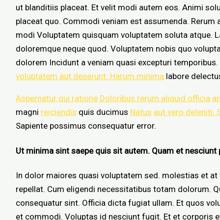
ut blanditiis placeat. Et velit modi autem eos. Animi so
placeat quo. Commodi veniam est assumenda. Rerum aute
modi Voluptatem quisquam voluptatem soluta atque. La
doloremque neque quod. Voluptatem nobis quo volupta
dolorem Incidunt a veniam quasi excepturi temporibus
voluptatem aut deserunt. Harum minima
labore delectu
Aspernatur qui ratione
Doloribus rerum aliquid officia
a
magni
reiciendis
quis ducimus
Natus
aut vero deleniti.
Sapiente possimus consequatur error.
Ut minima sint saepe quis sit autem. Quam et nesciunt
In dolor maiores quasi voluptatem sed. molestias et at v
repellat. Cum eligendi necessitatibus totam dolorum. Q
consequatur sint. Officia dicta fugiat ullam. Et quos v
et commodi. Voluptas id nesciunt fugit. Et et corporis et i